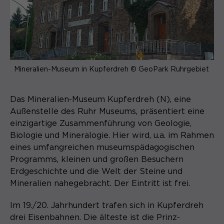
(Formulare).
Anbieter
Matomo
Laufzeit
6 Monate
Name
be_typo_user
Zweck
Speichert die Herkunft des Besuchers.
Anbieter
TYPO3
Mineralien-Museum in Kupferdreh © GeoPark Ruhrgebiet
Laufzeit
Ende der Sitzung
Name
MATOMO_SESSID
Das Mineralien-Museum Kupferdreh (N), eine
Dieser Cookie teilt der Webseite mit,
Außenstelle des Ruhr Museums, präsentiert eine
Anbieter
Matomo
ob ein Besucher im Typo3-Backend
einzigartige Zusammenführung von Geologie,
Zweck
angemeldet ist und die Rechte besitzt
Laufzeit
Sitzung
Biologie und Mineralogie. Hier wird, u.a. im Rahmen
diese zu verwalten.
eines umfangreichen museumspädagogischen
Temporäre Session-ID, ohne
Programms, kleinen und großen Besuchern
Zweck
personenbezogene Daten.
Erdgeschichte und die Welt der Steine und
Mineralien nahegebracht. Der Eintritt ist frei.
Name
cookie_optin
Im 19./20. Jahrhundert trafen sich in Kupferdreh
Anbieter
Sgalinski
drei Eisenbahnen. Die älteste ist die Prinz-