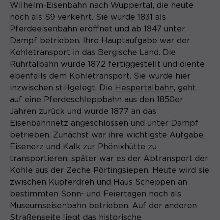
Laufzeit
1 Monat
Wilhelm-Eisenbahn nach Wuppertal, die heute
noch als S9 verkehrt. Sie wurde 1831 als
Speichert den Zustimmungsstatus des
Pferdeeisenbahn eröffnet und ab 1847 unter
Zweck
Benutzers für Cookies auf der
Dampf betrieben. Ihre Hauptaufgabe war der
aktuellen Domäne.
Kohletransport in das Bergische Land. Die
Ruhrtalbahn wurde 1872 fertiggestellt und diente
ebenfalls dem Kohletransport. Sie wurde hier
inzwischen stillgelegt. Die
Hespertalbahn
, geht
auf eine Pferdeschleppbahn aus den 1850er
Jahren zurück und wurde 1877 an das
Eisenbahnnetz angeschlossen und unter Dampf
betrieben. Zunächst war ihre wichtigste Aufgabe,
Eisenerz und Kalk zur Phönixhütte zu
transportieren, später war es der Abtransport der
Kohle aus der Zeche Pörtingsiepen. Heute wird sie
zwischen Kupferdreh und Haus Scheppen an
bestimmten Sonn- und Feiertagen noch als
Museumseisenbahn betrieben. Auf der anderen
Straßenseite liegt das historische