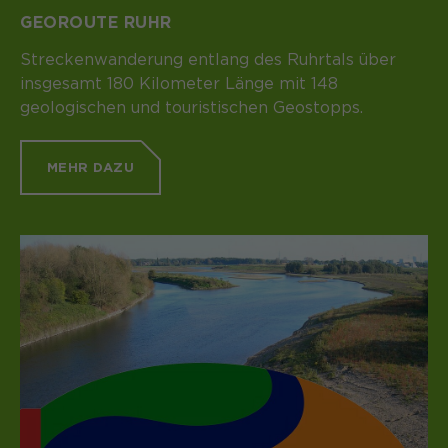
Laufzeit
1 Monat
GEOROUTE RUHR
Speichert den Zustimmungsstatus des
Streckenwanderung entlang des Ruhrtals über
Zweck
Benutzers für Cookies auf der
insgesamt 180 Kilometer Länge mit 148
aktuellen Domäne.
geologischen und touristischen Geostopps.
MEHR DAZU