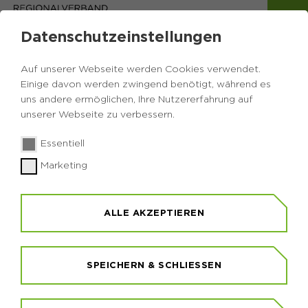
Datenschutzeinstellungen
Auf unserer Webseite werden Cookies verwendet.
Einige davon werden zwingend benötigt, während es
uns andere ermöglichen, Ihre Nutzererfahrung auf
unserer Webseite zu verbessern.
Essentiell
Marketing
GEOROUTEN
ALLE AKZEPTIEREN
Durch den GeoPark Ruhrgebiet verlaufen in Ost-
West-Richtung zwei große Themenrouten: die
GeoRoute Ruhr im Süden und die GeoRoute Lippe
im Norden. Die GeoRoute Ruhr ist als Wanderweg
SPEICHERN & SCHLIESSEN
konzipiert und thematisiert schwerpunktmäßig
den historischen Steinkohlenbergbau. Die