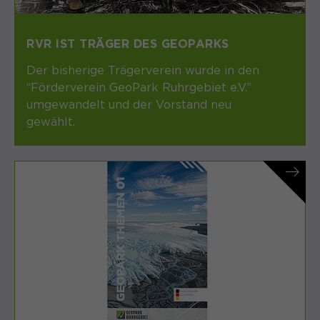
RVR IST TRÄGER DES GEOPARKS
Der bisherige Trägerverein wurde in den
“Förderverein GeoPark Ruhrgebiet e.V.”
umgewandelt und der Vorstand neu
gewählt.