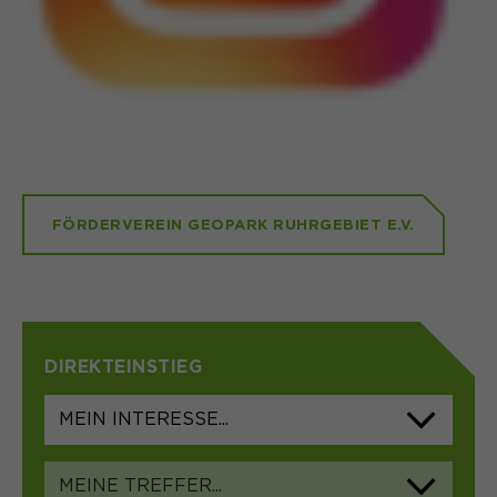
Laufzeit
1 Monat
Speichert den Zustimmungsstatus des
Zweck
Benutzers für Cookies auf der
aktuellen Domäne.
FÖRDERVEREIN GEOPARK RUHRGEBIET E.V.
DIREKTEINSTIEG