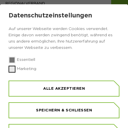
Datenschutzeinstellungen
Auf unserer Webseite werden Cookies verwendet.
Einige davon werden zwingend benötigt, während es
uns andere ermöglichen, Ihre Nutzererfahrung auf
unserer Webseite zu verbessern.
Essentiell
Marketing
GEOPARK RUHRGEBIET
ALLE AKZEPTIEREN
ERDGESCHICHTE ERLEBEN - LANDSCHAFT
ERKUNDEN
SPEICHERN & SCHLIESSEN
Entdecken Sie die vielen geologischen
Sehenswürdigkeiten im Ruhrgebiet und erfahren
Sie mehr über die Erdgeschichte der Region.