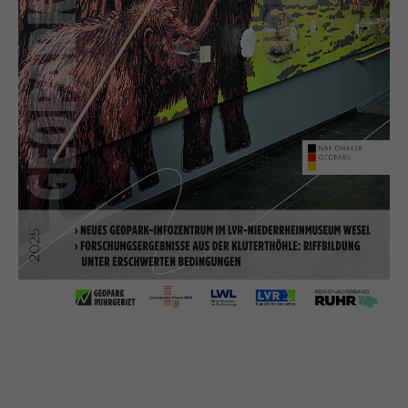
Sie zu erkennen und somit Ihre Sitzung offen
Laufzeit
13 Monate
zu halten. Es speichert bei einem Benutzer-
Login für einen geschlossenen Bereich die
Dient zur anonymen Wiedererkennung eines
Zweck
Benutzer-ID als verschlüsselten Wert (sog.
Besuchers.
"hash-Wert") zum entsprechenden
Datenbankeintrag des Nutzers.
Name
_pk_ses*
Name
PHPSESSID
Anbieter
Matomo
Anbieter
Session-Cookies
Laufzeit
30 Minuten
Der Session Cookie wird beim Schließen des
Speichert vorübergehend Daten der aktuellen
Laufzeit
Zweck
Browsers wieder gelöscht.
Sitzung.
PHPs Standard Sitzungs- Identifikation
Zweck
(Formulare).
Name
_pk_ref.*