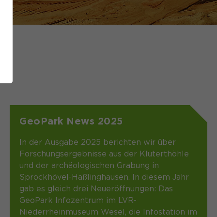
GeoPark News 2025
In der Ausgabe 2025 berichten wir über
Forschungsergebnisse aus der Kluterthöhle
und der archäologischen Grabung in
Sprockhövel-Haßlinghausen. In diesem Jahr
gab es gleich drei Neueröffnungen: Das
GeoPark Infozentrum im LVR-
Niederrheinmuseum Wesel, die Infostation im