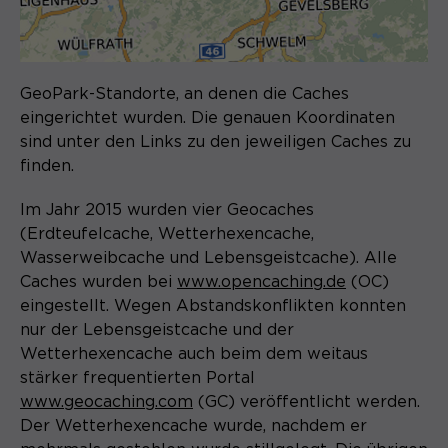
Laufzeit
1 Monat
Speichert den Zustimmungsstatus des
Zweck
Benutzers für Cookies auf der
GeoPark-Standorte, an denen die Caches
aktuellen Domäne.
eingerichtet wurden. Die genauen Koordinaten
sind unter den Links zu den jeweiligen Caches zu
finden.
Im Jahr 2015 wurden vier Geocaches
(Erdteufelcache, Wetterhexencache,
Wasserweibcache und Lebensgeistcache). Alle
Caches wurden bei
www.opencaching.de
(OC)
eingestellt. Wegen Abstandskonflikten konnten
nur der Lebensgeistcache und der
Wetterhexencache auch beim dem weitaus
stärker frequentierten Portal
www.geocaching.com
(GC) veröffentlicht werden.
Der Wetterhexencache wurde, nachdem er