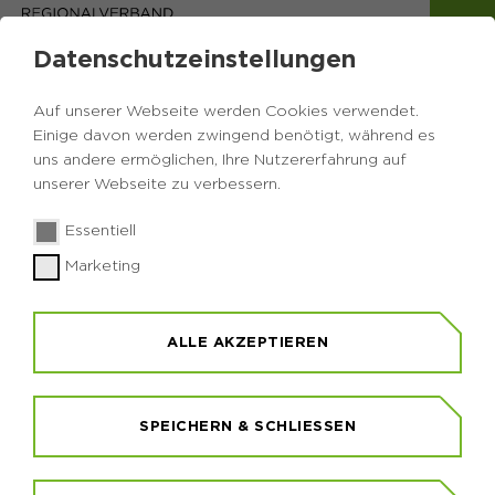
Datenschutzeinstellungen
Auf unserer Webseite werden Cookies verwendet.
Einige davon werden zwingend benötigt, während es
uns andere ermöglichen, Ihre Nutzererfahrung auf
unserer Webseite zu verbessern.
Essentiell
Marketing
GEOCACHING
ALLE AKZEPTIEREN
Geocaching ist eine Schatzsuche per GPS, an der
jeder teilnehmen kann. Zu unterscheiden sind
traditionelle Geocaches, bei denen Behälter im
Gelände versteckt sind und Earthcaches,
SPEICHERN & SCHLIESSEN
ursprünglich ein Programm der
Geological Society
of America (GSA)
, bei denen den Geocachern an