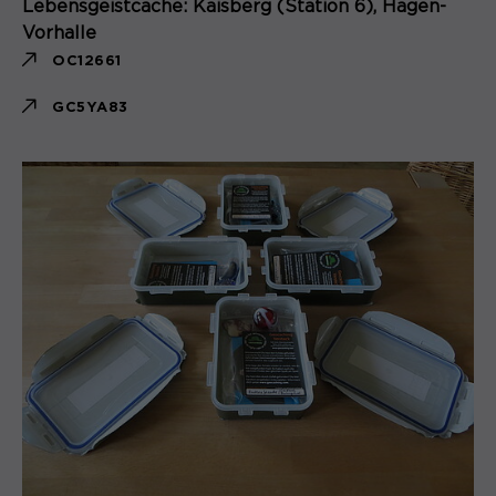
Lebensgeistcache: Kaisberg (Station 6), Hagen-
Vorhalle
OC12661
GC5YA83