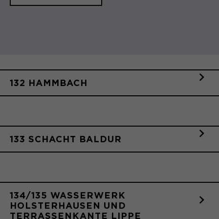
(Formulare).
Anbieter
Matomo
Laufzeit
6 Monate
Name
be_typo_user
Zweck
Speichert die Herkunft des Besuchers.
Anbieter
TYPO3
132 HAMMBACH
Laufzeit
Ende der Sitzung
Name
MATOMO_SESSID
Dieser Cookie teilt der Webseite mit,
Anbieter
Matomo
ob ein Besucher im Typo3-Backend
Zweck
angemeldet ist und die Rechte besitzt
Laufzeit
Sitzung
133 SCHACHT BALDUR
diese zu verwalten.
Temporäre Session-ID, ohne
Zweck
personenbezogene Daten.
Name
cookie_optin
134/135 WASSERWERK
Anbieter
Sgalinski
HOLSTERHAUSEN UND
TERRASSENKANTE LIPPE