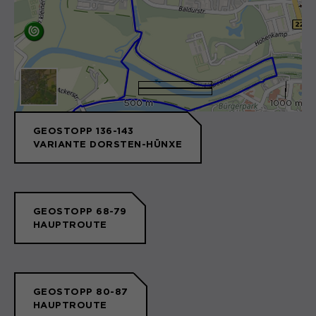
Sie ermöglichen es der Website, Sie
Laufzeit
Zweck
13 Monate
zu erkennen und somit Ihre Sitzung
offen zu halten. Es speichert bei
Dient zur anonymen
Zweck
einem Benutzer-Login für einen
Wiedererkennung eines Besuchers.
geschlossenen Bereich die Benutzer-
ID als verschlüsselten Wert (sog.
500 m
0
1000 m
"hash-Wert") zum entsprechenden
Datenbankeintrag des Nutzers.
Name
_pk_ses*
GEOSTOPP 136-143
VARIANTE DORSTEN-HÜNXE
Anbieter
Matomo
Name
PHPSESSID
Laufzeit
30 Minuten
GEOSTOPP 68-79
Anbieter
Session-Cookies
Speichert vorübergehend Daten der
HAUPTROUTE
Zweck
aktuellen Sitzung.
Der Session Cookie wird beim
Laufzeit
Schließen des Browsers wieder
gelöscht.
GEOSTOPP 80-87
Name
_pk_ref.*
PHPs Standard Sitzungs- Identifikation
HAUPTROUTE
Zweck