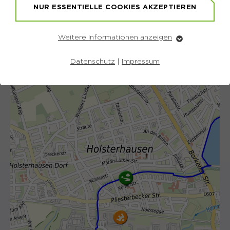
NUR ESSENTIELLE COOKIES AKZEPTIEREN
+
⤢
–
Weitere Informationen anzeigen
Essentiell
Essentielle Cookies werden für grundlegende
Datenschutz
|
Impressum
Funktionen der Webseite benötigt. Dadurch ist
gewährleistet, dass die Webseite einwandfrei
funktioniert.
Name
Cookie-Informationen anzeigen
fe_typo_user
Anbieter
TYPO3
Marketing
Laufzeit
Ende der Sitzung
Marketing-Cookies werden verwendet, um das
Verhalten der Besuchenden auf der Webseite
Dieser Cookie ist ein Standard-
nachzuvollziehen. Es hilft uns die Nutzererfahrung der
Website zu analysieren und die Inhalte zu verbessern.
Session-Cookie von Typo3, dem
Content Management System dieser
Name
Cookie-Informationen anzeigen
_pk_id*
Webseite. Diese Basis-Cookies sind
unerlässlich, damit Ihr Besuch auf der
Anbieter
Matomo
Website angenehm und flüssig wird: