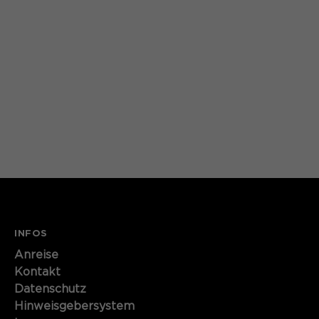
Laufzeit
1 Monat
Speichert den Zustimmungsstatus des
Zweck
Benutzers für Cookies auf der
aktuellen Domäne.
INFOS
Anreise
Kontakt
Datenschutz
Hinweisgebersystem