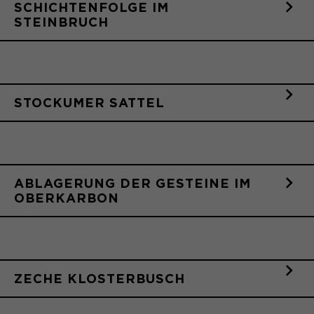
SCHICHTENFOLGE IM
Laufzeit
1 Monat
STEINBRUCH
Speichert den Zustimmungsstatus des
Zweck
Benutzers für Cookies auf der
aktuellen Domäne.
STOCKUMER SATTEL
ABLAGERUNG DER GESTEINE IM
OBERKARBON
ZECHE KLOSTERBUSCH