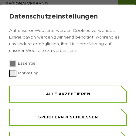
Datenschutzeinstellungen
Auf unserer Webseite werden Cookies verwendet.
Einige davon werden zwingend benötigt, während es
uns andere ermöglichen, Ihre Nutzererfahrung auf
unserer Webseite zu verbessern.
Essentiell
Marketing
KLOSTERBUSCH
ALLE AKZEPTIEREN
Der Steinbruch Klosterbusch der ehemaligen
Zeche Vereinigte Klosterbusch liegt am Südhang
des Berges „Kalwes“ auf dem Gelände der Ruhr-
Universität Bochum. Er ist nicht frei zugänglich,
SPEICHERN & SCHLIESSEN
kann jedoch nach Anmeldung und im Rahmen von
Führungen besichtigt werden. Hier, im größten