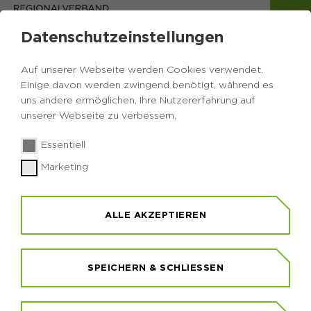
Datenschutzeinstellungen
Auf unserer Webseite werden Cookies verwendet.
Einige davon werden zwingend benötigt, während es
uns andere ermöglichen, Ihre Nutzererfahrung auf
unserer Webseite zu verbessern.
Essentiell
JAHRESRÜCKBLICK 2023
Marketing
VIDEO ZUM WELTSPIELTAG IN ISERLOHN AM
27.05.2023
ALLE AKZEPTIEREN
SPEICHERN & SCHLIESSEN
Bitte Bilder anklicken, um sie zu vergrößern und